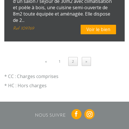
d'un salon / séjour de 30m2 avec climatisation
et poèle à bois, une cuisine semi-ouverte de
8m2 toute équipée et aménagée. Elle dispose
de 2...
Ref
109769
Voir le bien
«
1
2
»
* CC : Charges comprises
* HC : Hors charges
NOUS SUIVRE