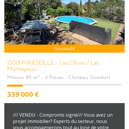
Sous Compromis
Nouveauté
13013 MARSEILLE - Les Olives / Les
Martégaux -...
Maison 85 m² - 4 Pièces - Chateau Gombert
339 000
€
/// VENDU - Compromis signé/// Vous avez un
projet immobilier? Experts du secteur, nous
vous accompagnerons tout au long de votre