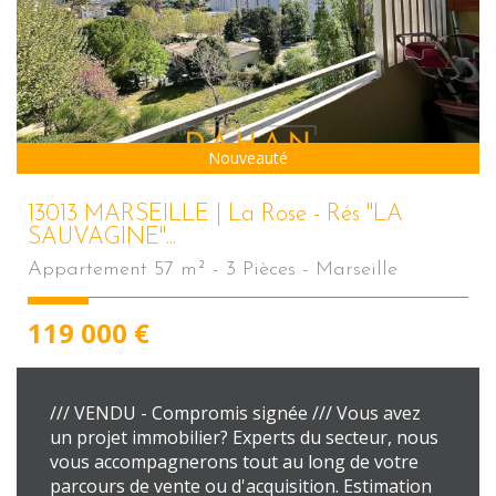
Sous Compromis
Nouveauté
13013 MARSEILLE | La Rose - Rés "LA
SAUVAGINE"...
Appartement 57 m² - 3 Pièces - Marseille
119 000
€
/// VENDU - Compromis signée /// Vous avez
un projet immobilier? Experts du secteur, nous
vous accompagnerons tout au long de votre
parcours de vente ou d'acquisition. Estimation