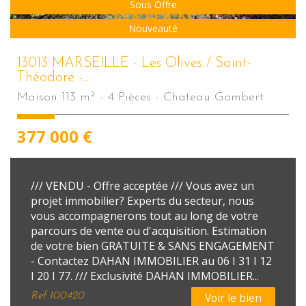
Sous Offre
Nouveauté
13013 MARSEILLE - Les Olives / Saint-
Théodore -...
Maison 113 m² - 4 Pièces - Chateau Gombert
377 000
€
/// VENDU - Offre acceptée /// Vous avez un
projet immobilier? Experts du secteur, nous
vous accompagnerons tout au long de votre
parcours de vente ou d'acquisition. Estimation
de votre bien GRATUITE & SANS ENGAGEMENT
- Contactez DAHAN IMMOBILIER au 06 I 31 I 12
I 20 I 77. /// Exclusivité DAHAN IMMOBILIER...
Ref
100420
Voir le bien