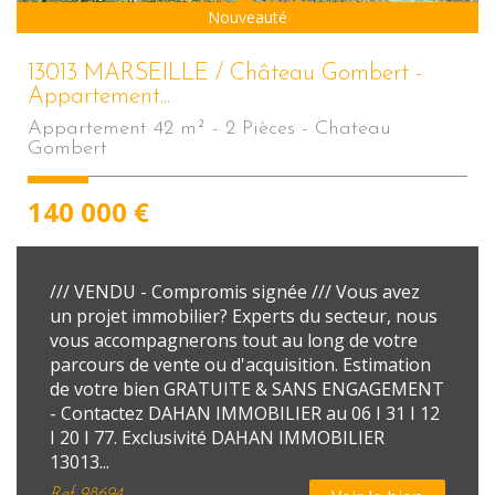
Sous Compromis
Nouveauté
13013 MARSEILLE / Château Gombert -
Appartement...
Appartement 42 m² - 2 Pièces - Chateau
Gombert
140 000
€
/// VENDU - Compromis signée /// Vous avez
un projet immobilier? Experts du secteur, nous
vous accompagnerons tout au long de votre
parcours de vente ou d'acquisition. Estimation
de votre bien GRATUITE & SANS ENGAGEMENT
- Contactez DAHAN IMMOBILIER au 06 I 31 I 12
I 20 I 77. Exclusivité DAHAN IMMOBILIER
13013...
Ref
98694