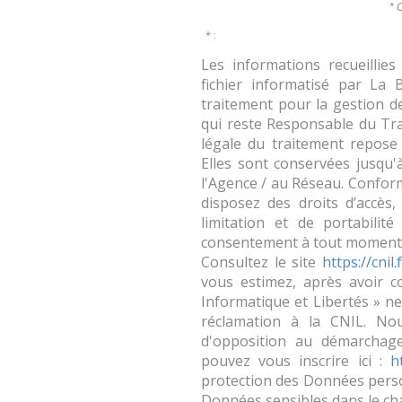
* 
* :
Les informations recueillie
fichier informatisé par La
traitement pour la gestion de
qui reste Responsable du Tr
légale du traitement repose 
Elles sont conservées jusqu
l'Agence / au Réseau. Conform
disposez des droits d’accès, 
limitation et de portabili
consentement à tout moment e
Consultez le site
https://cnil.f
vous estimez, après avoir c
Informatique et Libertés » n
réclamation à la CNIL. Nou
d'opposition au démarchage
pouvez vous inscrire ici :
h
protection des Données person
Données sensibles dans le cha