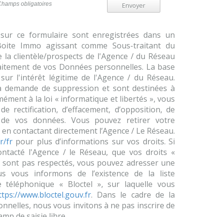
Champs obligatoires
Envoyer
s sur ce formulaire sont enregistrées dans un
 Boite Immo agissant comme Sous-traitant du
 la clientèle/prospects de l'Agence / du Réseau
aitement de vos Données personnelles. La base
sur l'intérêt légitime de l'Agence / du Réseau.
'à demande de suppression et sont destinées à
ément à la loi « informatique et libertés », vous
de rectification, d’effacement, d’opposition, de
té de vos données. Vous pouvez retirer votre
n contactant directement l’Agence / Le Réseau.
r/fr
pour plus d’informations sur vos droits. Si
ontacté l'Agence / le Réseau, que vos droits «
e sont pas respectés, vous pouvez adresser une
s vous informons de l’existence de la liste
 téléphonique « Bloctel », sur laquelle vous
ttps://www.bloctel.gouv.fr
. Dans le cadre de la
nelles, nous vous invitons à ne pas inscrire de
mp de saisie libre.