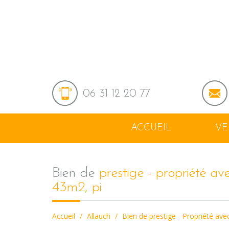
06 31 12 20 77
ACCUEIL
V
bien de
prestige - propriété a
43m2, pi
Accueil
Allauch
Bien de prestige - Propriété av