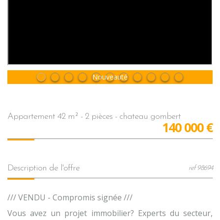
Sous Compromis
Nouveauté
appartement 42 m² - 2 pièces - chateau gombert
140 000
€
description de l'offre
ref 98694
/// VENDU - Compromis signée ///
Vous avez un projet immobilier? Experts du secteur,