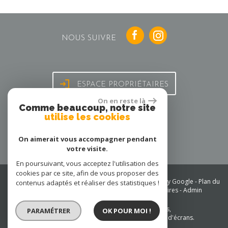
NOUS SUIVRE
ESPACE PROPRIÉTAIRES
On en reste là
Comme beaucoup, notre site
utilise les cookies
On aimerait vous accompagner pendant
votre visite.
En poursuivant, vous acceptez l'utilisation des
cookies par ce site, afin de vous proposer des
© 2026 | Tous droits réservés | Traduction powered by Google -
Plan du
contenus adaptés et réaliser des statistiques !
site
-
Mentions légales
-
Nos honoraires
-
Partenaires
-
Admin
Site internet compatible multi-supports,
PARAMÉTRER
OK POUR MOI !
un seul site adaptable à tous les types d'écrans.