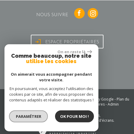
NOUS SUIVRE
ESPACE PROPRIÉTAIRES
On en reste là
Comme beaucoup, notre site
utilise les cookies
On aimerait vous accompagner pendant
votre visite.
En poursuivant, vous acceptez l'utilisation des
cookies par ce site, afin de vous proposer des
© 2026 | Tous droits réservés | Traduction powered by Google -
Plan du
contenus adaptés et réaliser des statistiques !
site
-
Mentions légales
-
Nos honoraires
-
Partenaires
-
Admin
Site internet compatible multi-supports,
PARAMÉTRER
OK POUR MOI !
un seul site adaptable à tous les types d'écrans.